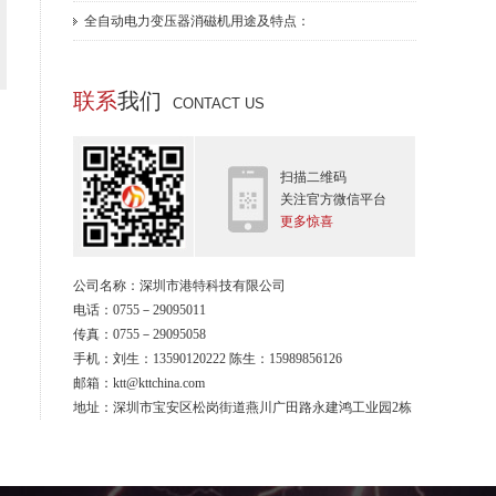
三相整流电抗器
全自动电力变压器消磁机用途及特点：
联系
我们
CONTACT US
单相逆变器（UPS用）
单相逆变器（UPS用）
扫描二维码
关注官方微信平台
更多惊喜
三相滤波电抗器
公司名称：深圳市港特科技有限公司
三相滤波电抗器
电话：0755－29095011
传真：0755－29095058
手机：刘生：13590120222 陈生：15989856126
邮箱：ktt@kttchina.com
地址：深圳市宝安区松岗街道燕川广田路永建鸿工业园2栋
三相滤波电抗器
三相滤波电抗器